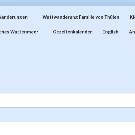
Wanderungen
Wattwanderung Familie von Thülen
Kl
ERUNG FAMILIE VON
sches Wattenmeer
Gezeitenkalender
English
An