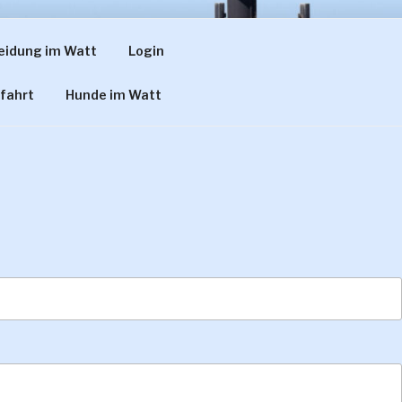
eidung im Watt
Login
 THÜLEN
fahrt
Hunde im Watt