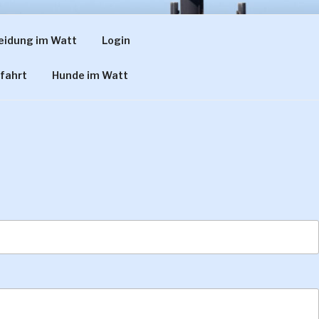
eidung im Watt
Login
 THÜLEN
fahrt
Hunde im Watt