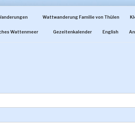
Wanderungen
Wattwanderung Familie von Thülen
Kl
ERUNG FAMILIE VON
sches Wattenmeer
Gezeitenkalender
English
An