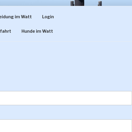
eidung im Watt
Login
 THÜLEN
fahrt
Hunde im Watt