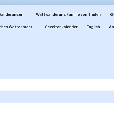
Wanderungen
Wattwanderung Familie von Thülen
Kl
ERUNG FAMILIE VON
sches Wattenmeer
Gezeitenkalender
English
An