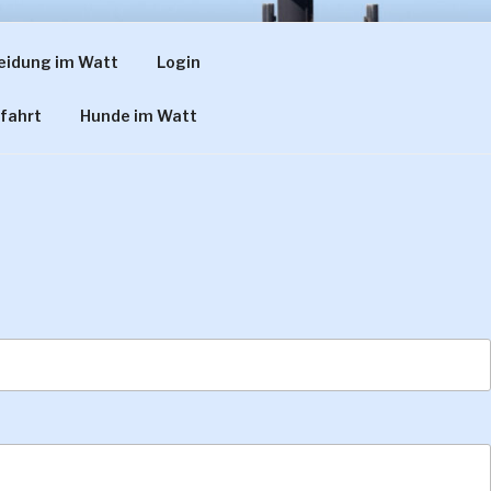
eidung im Watt
Login
 THÜLEN
fahrt
Hunde im Watt