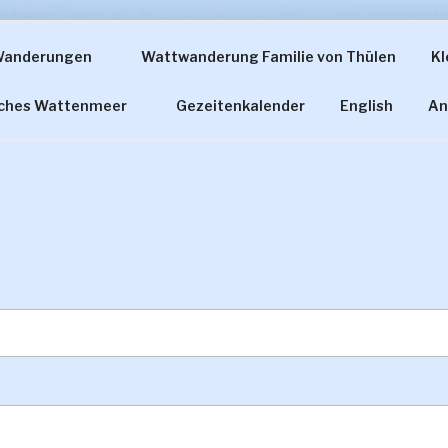
Wanderungen
Wattwanderung Familie von Thülen
Kl
ERUNG FAMILIE VON
sches Wattenmeer
Gezeitenkalender
English
An