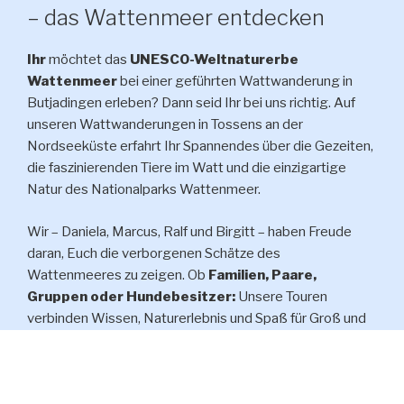
– das Wattenmeer entdecken
Ihr
möchtet das
UNESCO-Weltnaturerbe
Wattenmeer
bei einer geführten Wattwanderung in
Butjadingen erleben? Dann seid Ihr bei uns richtig. Auf
unseren Wattwanderungen in Tossens an der
Nordseeküste erfahrt Ihr Spannendes über die Gezeiten,
die faszinierenden Tiere im Watt und die einzigartige
Natur des Nationalparks Wattenmeer.
Wir – Daniela, Marcus, Ralf und Birgitt – haben Freude
daran, Euch die verborgenen Schätze des
Wattenmeeres zu zeigen. Ob
Familien, Paare,
Gruppen oder Hundebesitzer:
Unsere Touren
verbinden Wissen, Naturerlebnis und Spaß für Groß und
Klein.
Als anerkannter
Nationalpark-Partnerbetrieb
stehen
wir in engem Austausch mit der Nationalparkverwaltung