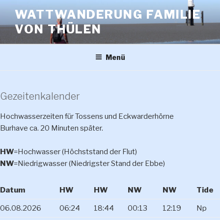
Zum
WATTWANDERUNG FAMILIE
Inhalt
VON THÜLEN
springen
Menü
Gezeitenkalender
Hochwasserzeiten für Tossens und Eckwarderhörne
Burhave ca. 20 Minuten später.
HW
=Hochwasser (Höchststand der Flut)
NW
=Niedrigwasser (Niedrigster Stand der Ebbe)
Datum
HW
HW
NW
NW
Tide
06.08.2026
06:24
18:44
00:13
12:19
Np