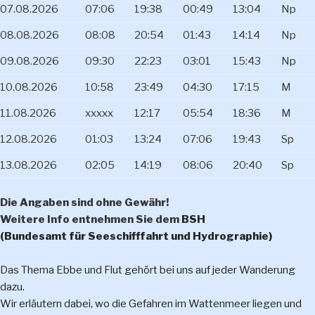
07.08.2026
07:06
19:38
00:49
13:04
Np
08.08.2026
08:08
20:54
01:43
14:14
Np
09.08.2026
09:30
22:23
03:01
15:43
Np
10.08.2026
10:58
23:49
04:30
17:15
M
11.08.2026
xxxxx
12:17
05:54
18:36
M
12.08.2026
01:03
13:24
07:06
19:43
Sp
13.08.2026
02:05
14:19
08:06
20:40
Sp
Die Angaben sind ohne Gewähr!
Weitere Info entnehmen Sie dem
BSH
(Bundesamt für Seeschifffahrt und Hydrographie)
Das Thema Ebbe und Flut gehört bei uns auf jeder Wanderung
dazu.
Wir erläutern dabei, wo die Gefahren im Wattenmeer liegen und