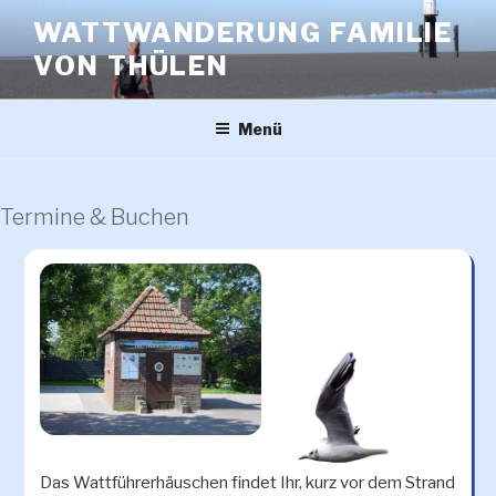
Zum
WATTWANDERUNG FAMILIE
Inhalt
VON THÜLEN
springen
Menü
Termine & Buchen
Das Wattführerhäuschen findet Ihr, kurz vor dem Strand