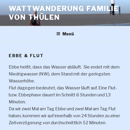
Zum
WATTWANDERUNG FAMILIE
Inhalt
VON THÜLEN
springen
Menü
EBBE & FLUT
Ebbe heißt, dass das Wasser abläuft. Sie endet mit dem
Niedrigwasser (NW), dem Stand mit der geringsten
Wasserhöhe.
Flut dagegen bedeutet, das Wasser läuft auf. Eine Flut-
bzw. Ebbephase dauert im Schnitt 6 Stunden und 13
Minuten.
Da wir zwei Mal am Tag Ebbe und zwei Mal am Tag Flut
haben, kommen wir auf innerhalb von 24 Stunden zu einer
Zeitverzögerung von durchschnittlich 52 Minuten.